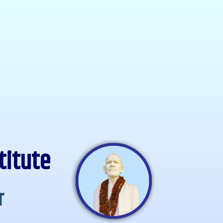
titute
r