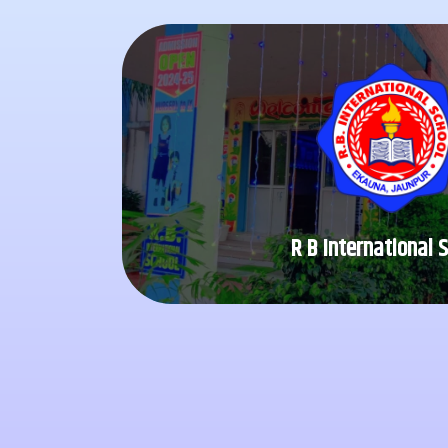
Visit Websit
Shri Rajendra Kumar 
established in 2018 under the visionary l
R.B. International School, Sewainala Baz
R B International 
R B International 